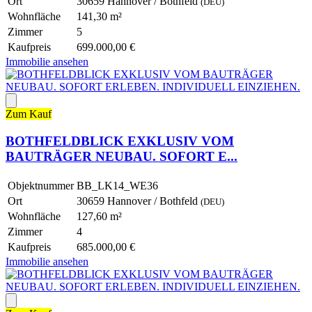
Ort
30659 Hannover / Bothfeld
(DEU)
Wohnfläche
141,30 m²
Zimmer
5
Kaufpreis
699.000,00 €
Immobilie ansehen
Zum Kauf
BOTHFELDBLICK EXKLUSIV VOM
BAUTRÄGER NEUBAU. SOFORT E...
Objektnummer
BB_LK14_WE36
Ort
30659 Hannover / Bothfeld
(DEU)
Wohnfläche
127,60 m²
Zimmer
4
Kaufpreis
685.000,00 €
Immobilie ansehen