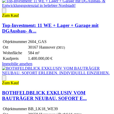
Zum Kauf
Top-Investment: 11 WE + Lager + Garage mit
DGAusbau- &...
Objektnummer
2604_GAS
Ort
30167 Hannover
(DEU)
Wohnfläche
584 m²
Kaufpreis
1.400.000,00 €
Immobilie ansehen
Zum Kauf
BOTHFELDBLICK EXKLUSIV VOM
BAUTRÄGER NEUBAU. SOFORT E...
Objektnummer
BB_LK18_WE39