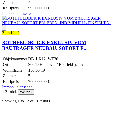
Zimmer
4
Kaufpreis
595.000,00 €
Immobilie ansehen
Zum Kauf
BOTHFELDBLICK EXKLUSIV VOM
BAUTRÄGER NEUBAU. SOFORT E...
Objektnummer
BB_LK12_WE30
Ort
30659 Hannover / Bothfeld
(DEU)
Wohnfläche
150,30 m²
Zimmer
5
Kaufpreis
760.000,00 €
Immobilie ansehen
« Zurück
Weiter »
Showing
1
to
12
of
31
results